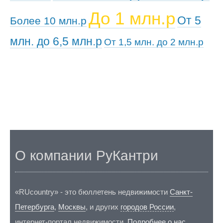
До 1 млн.р
От 5
Более 10 млн.р
млн. до 6,5 млн.р
От 1,5 млн. до 2 млн.р
О компании РуКантри
«RUcountry» - это бюллетень недвижимости
Санкт-
Петербурга
,
Москвы
, и других
городов России
,
интернет-портал недвижимости.
Подробнее о нас
.